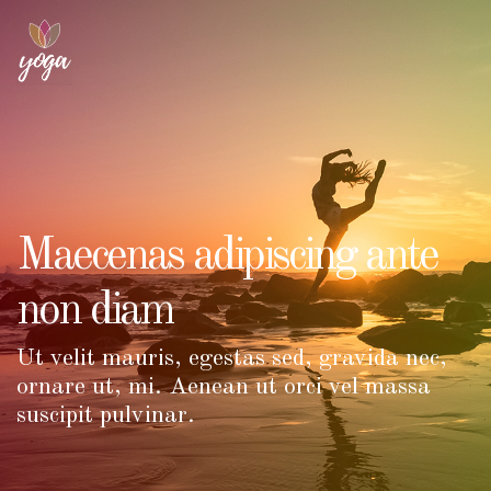
Maecenas adipiscing ante
non diam
Ut velit mauris, egestas sed, gravida nec,
ornare ut, mi. Aenean ut orci vel massa
suscipit pulvinar.